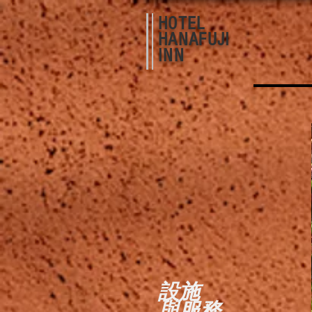
HOTEL
HANAFUJI
INN
設施