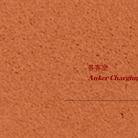
各客室
Anker Charging