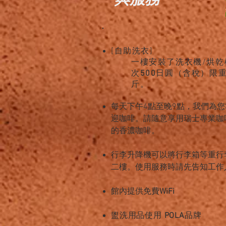
與服務
[自助洗衣]
一樓安裝了洗衣機/烘乾
次
500
日圓（含稅）限
斤。
每天下午4點至晚9點，我們為
迎咖啡。請隨意享用瑞士專業咖
的香濃咖啡。
行李升降機可以將行李箱等重行
二樓。使用服務時請先告知工作
館內提供免費
WiFi
盥洗用品使用
POLA
品牌