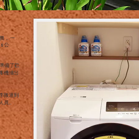
機，一
重
6
公
您準備了歡
啡機抽出
李搬運到
人員。