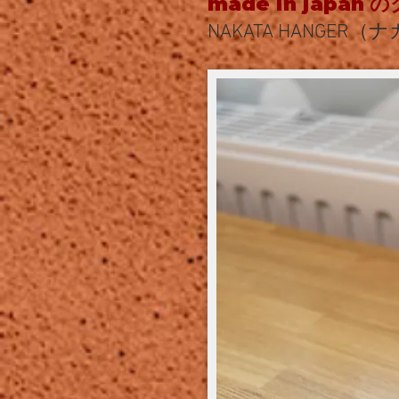
made in japan
の
NAKATA HANGER