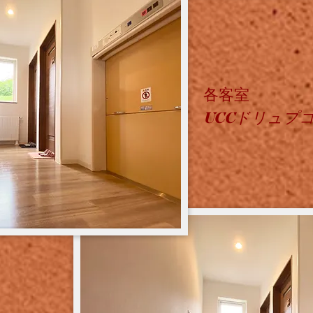
各客室
UCC
ドリュプ